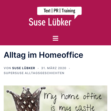
Zum
Inhalt
springen
Menü
umschalten
Alltag im Homeoffice
VON
SUSE LÜBKER
31. MÄRZ 2020
SUPERSUSE ALLTAGSGESCHICHTEN