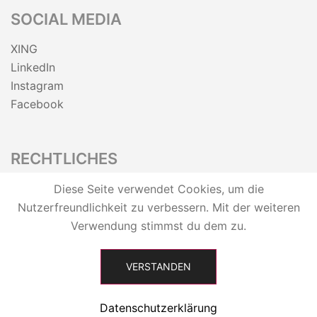
SOCIAL MEDIA
XING
LinkedIn
Instagram
Facebook
RECHTLICHES
Datenschutz
Diese Seite verwendet Cookies, um die
Impressum
Nutzerfreundlichkeit zu verbessern. Mit der weiteren
Verwendung stimmst du dem zu.
VERSTANDEN
© 2026 Suse Lübker. Stolz präsentiert von
Sydney
Datenschutzerklärung