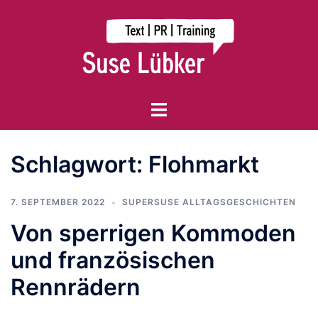
Zum
Inhalt
springen
Menü
umschalten
Schlagwort:
Flohmarkt
7. SEPTEMBER 2022
SUPERSUSE ALLTAGSGESCHICHTEN
Von sperrigen Kommoden
und französischen
Rennrädern